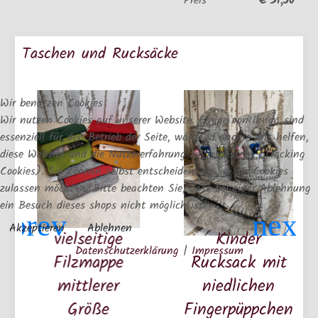
€ 31,50
Preis
Taschen und Rucksäcke
Wir benutzen Cookies
Wir nutzen Cookies auf unserer Website. Einige von ihnen sind
essenziell für den Betrieb der Seite, während andere uns helfen,
diese Website und die Nutzererfahrung zu verbessern (Tracking
Cookies). Sie können selbst entscheiden, ob Sie die Cookies
zulassen möchten. Bitte beachten Sie, dass bei einer Ablehnung
ein Besuch dieses shops nicht möglich ist.
Akzeptieren
Ablehnen
vielseitige
Kinder
Datenschutzerklärung
|
Impressum
Filzmappe
Rucksack mit
mittlerer
niedlichen
Größe
Fingerpüppchen