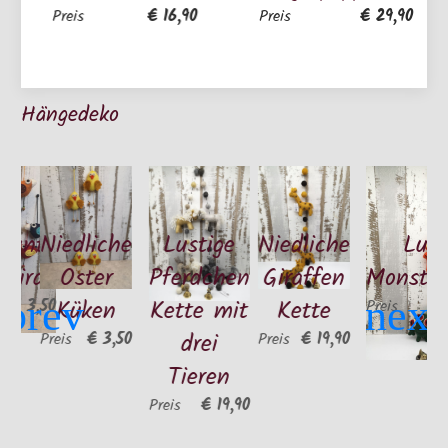
€ 16,90
€ 29,90
Preis
Preis
Hängedeko
bunte
Niedliche
Lustige
Niedliche
Lust
 Bird"
Oster
Pferdchen
Giraffen
Monster
Küken
Kette mit
Kette
€ 3,50
Preis
drei
€ 3,50
€ 19,90
Preis
Preis
Tieren
€ 19,90
Preis