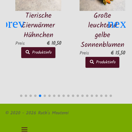
Tierische
Große
Ku
Eierwärmer
leuchtend
Os
Hühnchen
gelbe
f
Sonnenblumen
€ 10,50
s
Produktinfo
€ 15,50
Preis
Preis
Produktinfo
© 2020 - 2026 Ruth's Meuterei