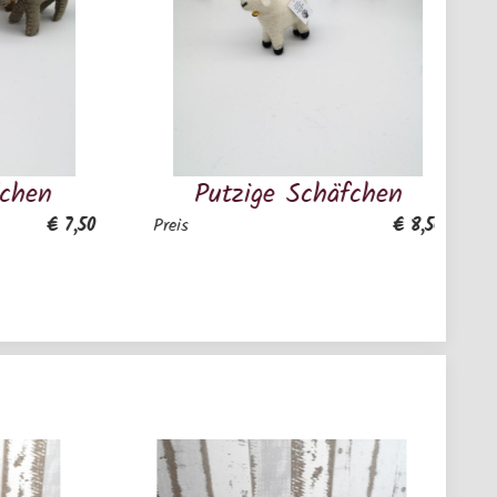
Putzige Schäfchen
Prächt
€ 8,50
Preis
Preis