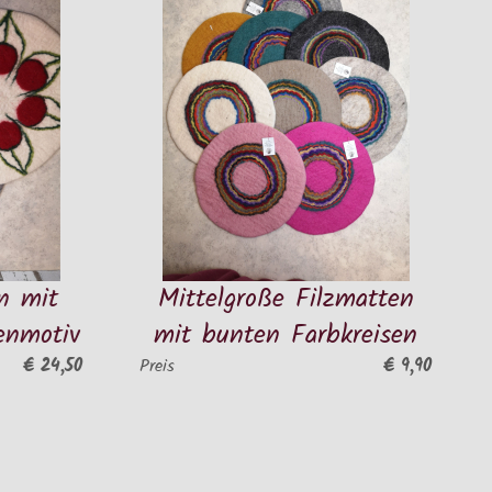
Mittelgroße Filzmatten
Kleine 
mit bunten Farbkreisen
für Glä
Bl
€ 9,90
Preis
Preis