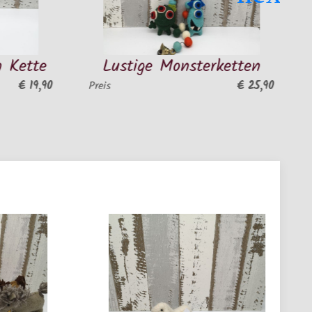
Lustige Monsterketten
Einzi
Hänge
€ 25,90
Preis
Preis