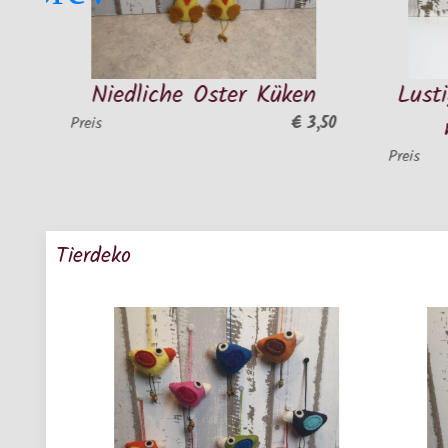
Niedliche Oster Küken
Lustige Pferd
mit drei 
€ 3,50
is
Preis
Tierdeko