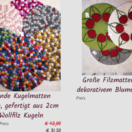
Große Filzmatten mit
dekorativem Blumenmotiv
lmatten
€ 24,50
Preis
gt aus 2cm
Kugeln
€ 42,00
€ 31,50