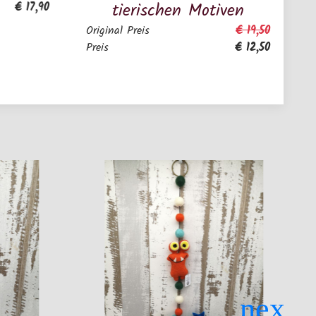
tierischen Motiven
Hand
Tasch
€ 19,50
Original Preis
€ 12,50
Preis
Preis