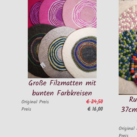
Große Filzmatten mit
bunten Farbkreisen
Runde Kuge
€ 24,50
ginal Preis
37cm, geferti
€ 16,00
is
Wollfilz 
Original Preis
Preis