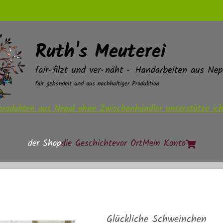
rodukten aus Nepal ohne Zwischenhändler unterstütze ich 
der Shop
die Geschichte
vor Ort
Mein Konto
Glückliche Schweinchen