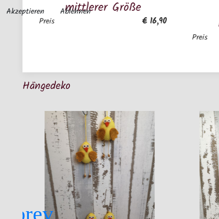
mittlerer Größe
niedli
Akzeptieren
Ablehnen
Fingerpü
€ 16,90
reis
Preis
Hängedeko