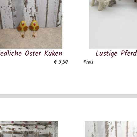
r Küken
Lustige Pferdchen
€ 3,50
€ 7,50
Preis