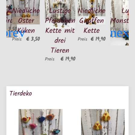
bunte
Niedliche
Lustige
Niedliche
Lust
 Bird"
Oster
Pferdchen
Giraffen
Monster
Küken
Kette mit
Kette
€ 3,50
Preis
drei
€ 3,50
€ 19,90
Preis
Preis
Tieren
€ 19,90
Preis
Tierdeko