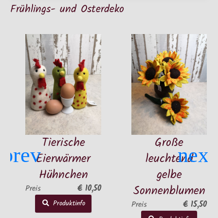
Frühlings- und Osterdeko
Tierische
Große
K
Eierwärmer
leuchtend
O
Hühnchen
gelbe
Sonnenblumen
€ 10,50
eis
Produktinfo
€ 15,50
Preis
Prei